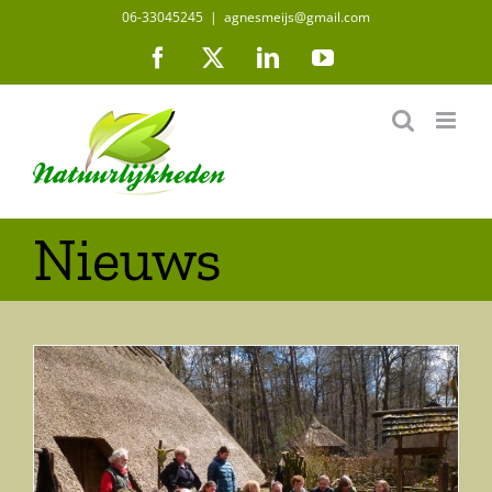
Ga
06-33045245
|
agnesmeijs@gmail.com
naar
Facebook
X
LinkedIn
YouTube
inhoud
Nieuws