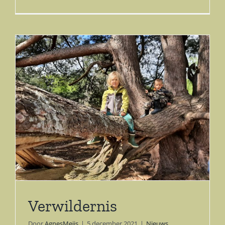
Verwildernis
Door
AgnesMeijs
|
5 december 2021
|
Nieuws