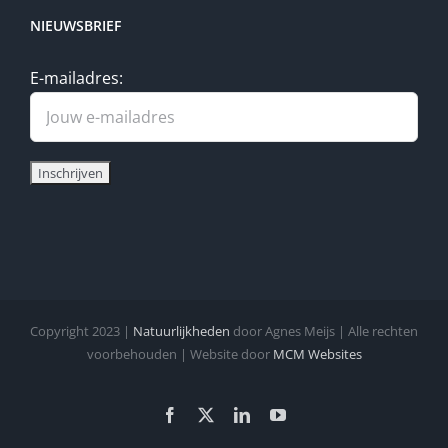
NIEUWSBRIEF
E-mailadres:
Copyright 2023 |
Natuurlijkheden
door Agnes Meijs | Alle rechten
voorbehouden | Website door
MCM Websites
Facebook
X
LinkedIn
YouTube