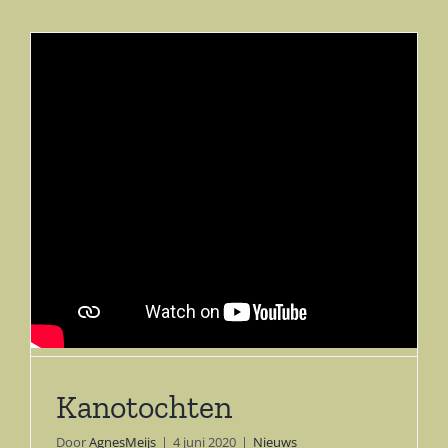
Kanotochten
Door
AgnesMeijs
|
4 juni 2020
|
Nieuws