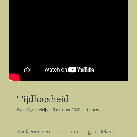
Tijdloosheid
Door
AgnesMeijs
|
5 oktober 2020
|
Nieuws
Zoek eens een oude boom op, ga er lekker