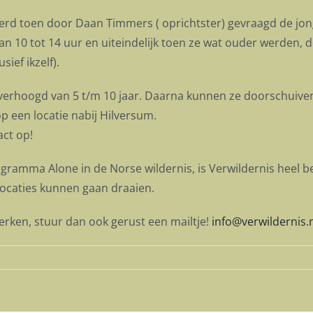
 werd toen door Daan Timmers ( oprichtster) gevraagd de jon
 van 10 tot 14 uur en uiteindelijk toen ze wat ouder werden, 
ief ikzelf).
rs verhoogd van 5 t/m 10 jaar. Daarna kunnen ze doorschuiv
p een locatie nabij Hilversum.
ct op!
ogramma Alone in de Norse wildernis, is Verwildernis heel b
locaties kunnen gaan draaien.
erken, stuur dan ook gerust een mailtje!
info@verwildernis.