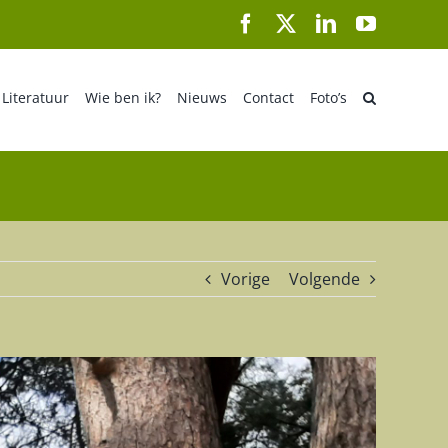
Facebook
X
LinkedIn
YouTube
Literatuur
Wie ben ik?
Nieuws
Contact
Foto’s
Vorige
Volgende