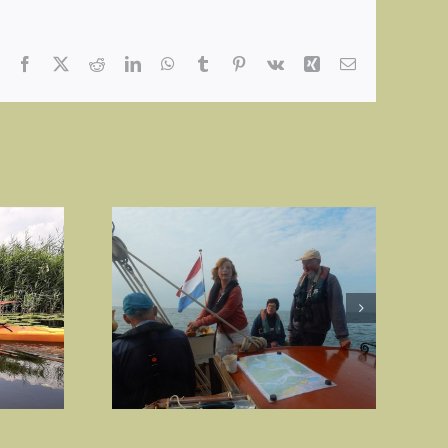
Facebook
X
Reddit
LinkedIn
WhatsApp
Tumblr
Pinterest
Vk
Xing
E-
mail