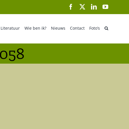
Facebook
X
LinkedIn
YouTube
Literatuur
Wie ben ik?
Nieuws
Contact
Foto’s
 058