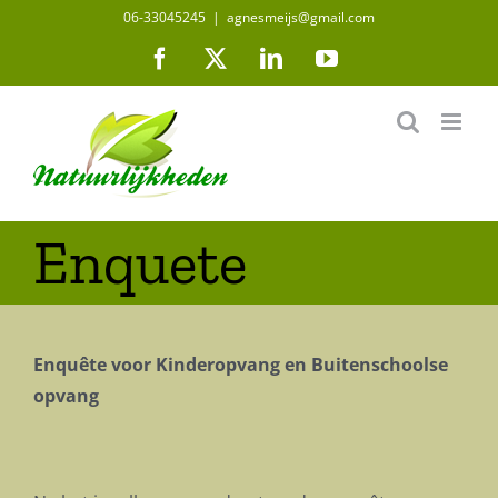
Ga
06-33045245
|
agnesmeijs@gmail.com
naar
Facebook
X
LinkedIn
YouTube
inhoud
Enquete
Enquête voor Kinderopvang en Buitenschoolse
opvang