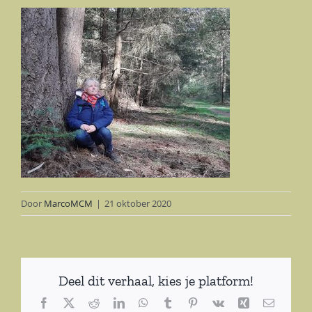
Door
MarcoMCM
|
21 oktober 2020
Deel dit verhaal, kies je platform!
Facebook
X
Reddit
LinkedIn
WhatsApp
Tumblr
Pinterest
Vk
Xing
E-