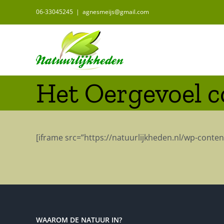
Ga
06-33045245
|
agnesmeijs@gmail.com
naar
inhoud
Het Oergevoel c
[iframe src=”https://natuurlijkheden.nl/wp-conte
WAAROM DE NATUUR IN?