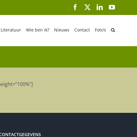
Facebook
X
LinkedIn
YouTube
Literatuur
Wie ben ik?
Nieuws
Contact
Foto’s
height=”100%”]
CONTACTGEGEVENS